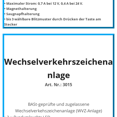
• Maximaler Strom: 0,7 A bei 12 V, 0,4 A bei 24 V.
• Magnethalterung
• Saugnapfhalterung
• bis 3 wählbare Blitzmuster durch Drücken der Taste am
Stecker
Wechselverkehrszeichena
nlage
Art. Nr.: 3015
BASt-geprüfte und zugelassene
Wechselverkehszeichenanlage (WVZ-Anlage)