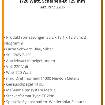
(720 Watt, Scheiben-Ø: 125 mm
Art. Nr.: 2206
•
Produktabmessungen ‎36.2 x 13.1 x 12.3 cm; 2
Kilogramm
•
Farbe ‎Schwarz, Blau, Silber
•
Stil ‎GWS 7-125
•
Antriebsart ‎Kabelgebunden
•
Volt ‎220 Volt
•
Watt ‎720 Watt
•
max. Drehmoment ‎11000
Newton Meters
•
Geräuschpegel ‎44 dB
•
Maßeinheitensystem ‎Metric
•
Steckerformat ‎Type EF 2Pin
•
Spezielle Eigenschaften ‎ Wiederanlaufschutz ·