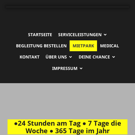
STARTSEITE
SERVICELEISTUNGEN
BEGLEITUNG BESTELLEN
MIETPARK
MEDICAL
KONTAKT
ÜBER UNS
DEINE CHANCE
IMPRESSUM
●24 Stunden am Tag ● 7 Tage die
Woche ● 365 Tage im Jahr