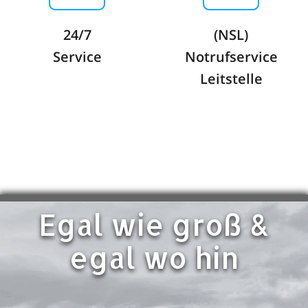
24/7
(NSL)
Service
Notrufservice
Leitstelle
Egal wie groß &
egal wo hin